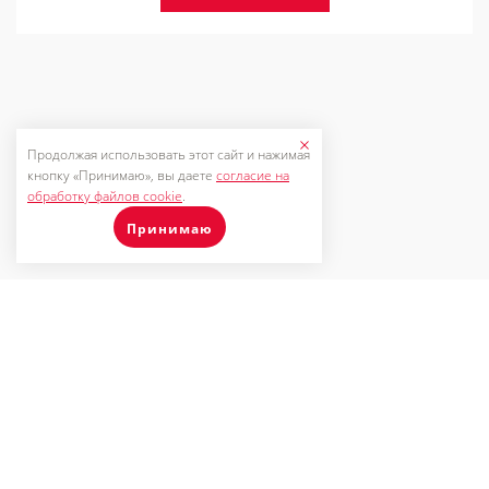
Продолжая использовать этот сайт и нажимая
кнопку «Принимаю», вы даете
согласие на
обработку файлов cookie
.
Принимаю
ООО "ГЛАВМЕДМАГ"
Copyright © 2026.
МЕДИЦИНКОЕ
ОБОРУДОВАНИЕ
Все права защищены
Данный интернет-сайт носит информационный
характер и ни при каких условиях не является