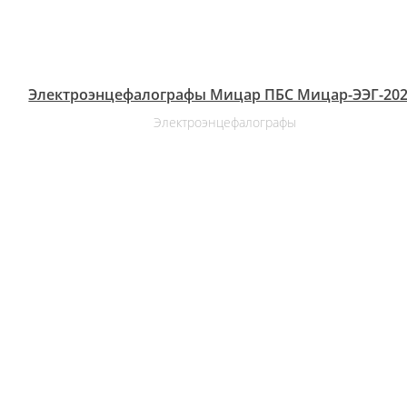
Электроэнцефалографы Мицар ПБС Мицар-ЭЭГ-202
Электроэнцефалографы