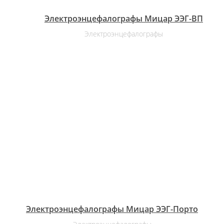
Электроэнцефалографы Мицар ЭЭГ-ВП
Электроэнцефалографы
Электроэнцефалографы Мицар ЭЭГ-Порто