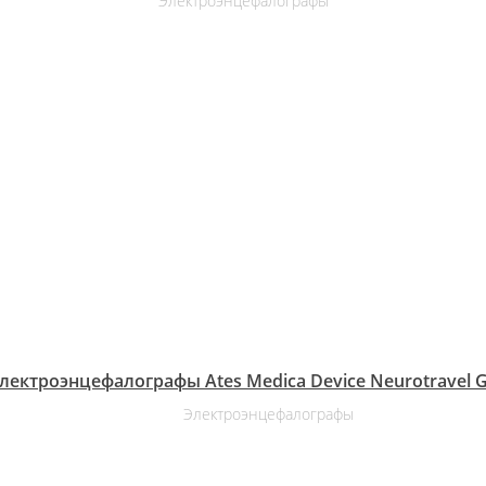
Электроэнцефалографы
лектроэнцефалографы Ates Medica Device Neurotravel 
Электроэнцефалографы