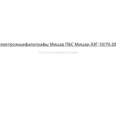
Электроэнцефалографы Мицар ПБС Мицар-ЭЭГ-10/70-20
Электроэнцефалографы