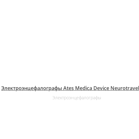
Электроэнцефалографы Ates Medica Device Neurotravel
Электроэнцефалографы