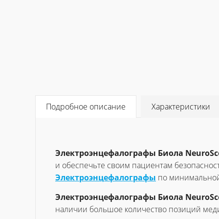
Подробное описание
Характеристики
Электроэнцефалографы Биола NeuroSc
и обеспечьте своим пациентам безопасност
Электроэнцефалографы
по минимальной
Электроэнцефалографы Биола NeuroSc
наличии большое количество позиций меди