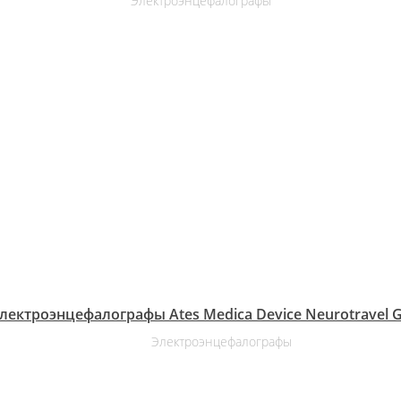
Электроэнцефалографы
лектроэнцефалографы Ates Medica Device Neurotravel 
Электроэнцефалографы