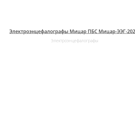
Электроэнцефалографы Мицар ПБС Мицар-ЭЭГ-202
Электроэнцефалографы