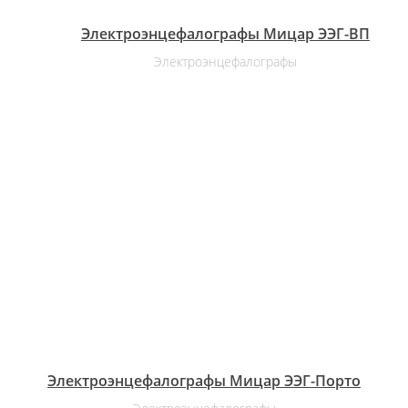
Электроэнцефалографы Мицар ЭЭГ-ВП
Электроэнцефалографы
Электроэнцефалографы Мицар ЭЭГ-Порто