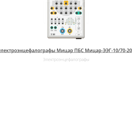
Электроэнцефалографы Мицар ПБС Мицар-ЭЭГ-10/70-20
Электроэнцефалографы