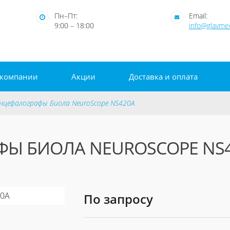
Пн–Пт:
Email:
9:00 – 18:00
info@glavm
 компании
Акции
Доставка и оплата
нцефалографы Биола NeuroScope NS420А
Ы БИОЛА NEUROSCOPE NS
По запросу