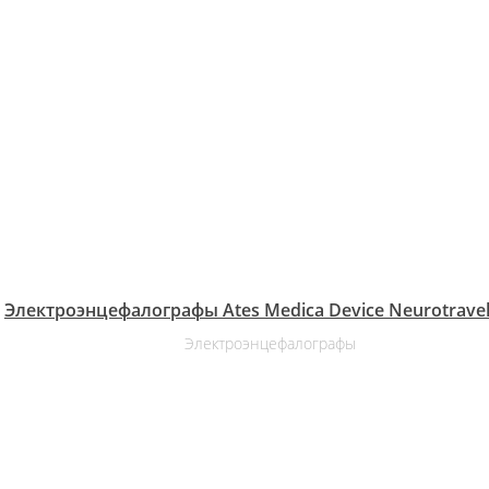
Электроэнцефалографы Ates Medica Device Neurotravel
Электроэнцефалографы