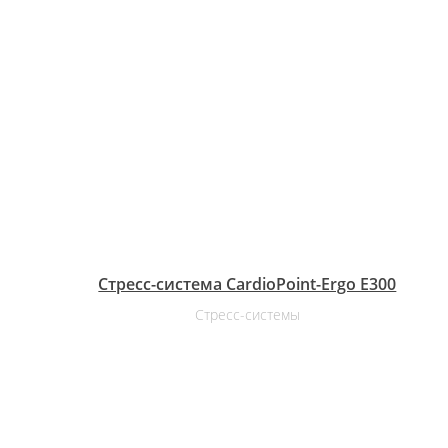
Стресс-система CardioPoint-Ergo E300
Стресс-системы