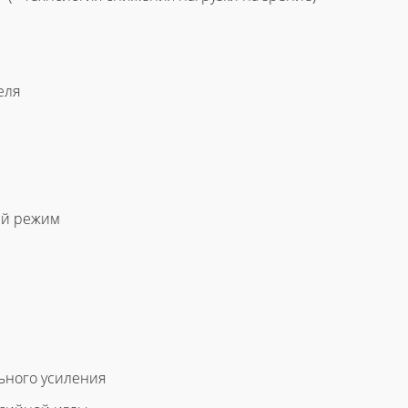
еля
ый режим
ьного усиления