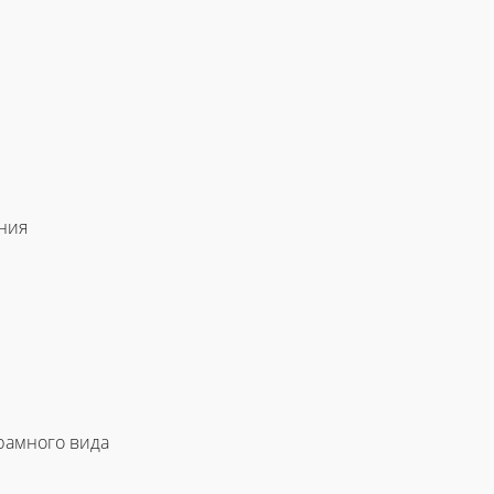
ния
орамного вида