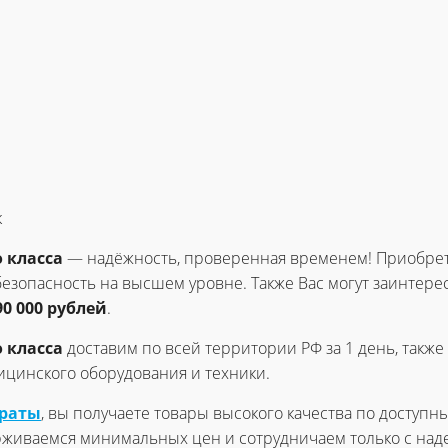
к
о класса
— надёжность, проверенная временем! Приобрет
зопасность на высшем уровне. Также Вас могут заинтерес
90 000 рублей
.
о класса
доставим по всей территории РФ за 1 день, такж
цинского оборудования и техники.
араты
, вы получаете товары высокого качества по доступн
рживаемся минимальных цен и сотрудничаем только с на