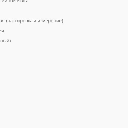
псийной иглы
ая трассировка и измерение)
ия
нный)