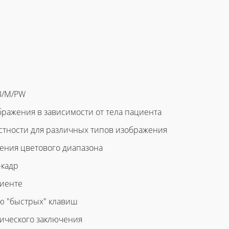
B/M/PW
ображения в зависимости от тела пациента
растности для различных типов изображения
ления цветового диапазона
-кадр
циенте
ю "быстрых" клавиш
ического заключения