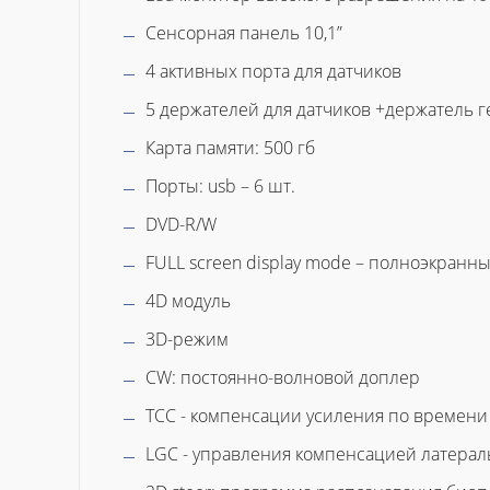
Сенсорная панель 10,1”
4 активных порта для датчиков
5 держателей для датчиков +держатель г
Карта памяти: 500 гб
Порты: usb – 6 шт.
DVD-R/W
FULL screen display mode – полноэкранн
4D модуль
3D-режим
CW: постоянно-волновой доплер
TCC - компенсации усиления по времени
LGC - управления компенсацией латерал