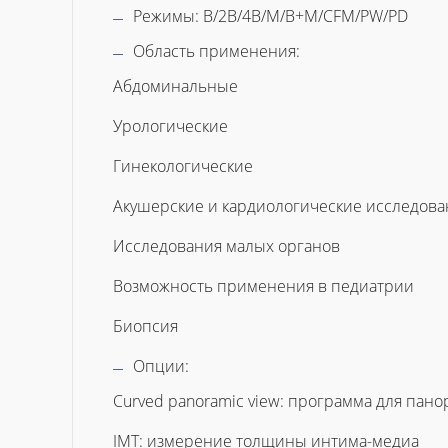
Режимы: B/2B/4B/M/B+M/CFM/PW/PD
Область применения:
Абдоминальные
Урологические
Гинекологические
Акушерские и кардиологические исследова
Исследования малых органов
Возможность применения в педиатрии
Биопсия
Опции:
Curved panoramic view: программа для пан
IMT: измерение толщины интима-медиа